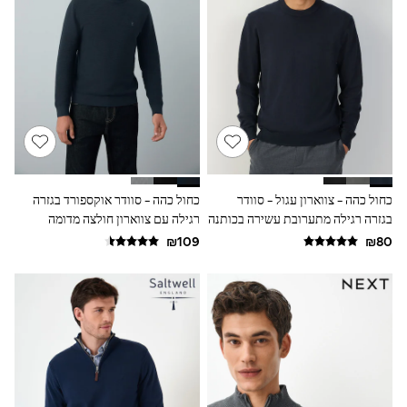
Gilets
Hooded
Parkas
Puffers
Raincoats
Shackets
T-Shirts
Pants & Chinos
Hoodies & Sweatshirts
Joggers
Underwear
Footwear
כחול כהה - צווארון עגול - סוודר
כחול כהה - סוודר אוקספורד בגזרה
Multipack T-Shirts
בגזרה רגילה מתערובת עשירה בכותנה
רגילה עם צווארון חולצה מדומה
Multipack Sleepsuits
ומרקם
Multipack Socks
Multipack Underwear
Multipack Joggers
Pyjamas & Underwear
Underwear
Pyjamas
Thermal
Socks
Vests
Formal Sets