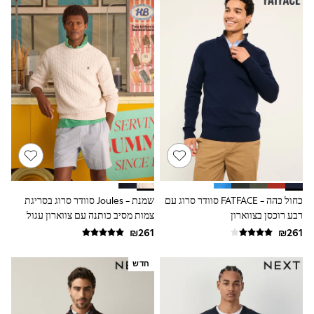
Dresses
Jeans
Jumpsuits & Playsuits
Knitwear
Loungewear
Nightwear & Pyjamas
Pants & Leggings
Occasion & Party
Schoolwear
Sets & Outfits
Shirts & Blouses
Shorts & Skirts
Sportswear
Sweatshirts & Hoodies
Swimwear
כחול כהה - FATFACE סוודר סרוג עם
שמנת - Joules סוודר סרוג בסריגת
Tops & T-shirts
רבע רוכסן בצווארון
צמות מסיב כותנה עם צווארון עגול
Tracksuits
The Pink Edit
Fruit Prints
Holiday Shop
חדש
Flower Girl & Bridesmaid Outfits
Toy Story
THE SET
Shop All Footwear