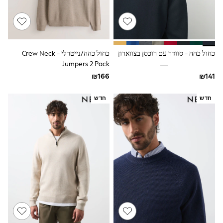
All T-Shirts
Long Sleeve
Short Sleeve
Printed T-Shirts
Plain T-Shirts
Multipacks
כחול כהה - סוודר עם רוכסן בצווארון
כחול כהה/נייטרלי - Crew Neck
Top & Short Sets
Jumpers 2 Pack
Top & Legging Sets
Dungaree Sets
Tracksuits
חדש
חדש
Shop All
Angel & Rocket
Monsoon
Baker by Ted Baker
Lipsy
River Island
JoJo Maman Bebe
adidas
smALLSAINTS
Shop all
Bluey
Disney
Paw Patrol
Lilo & Stitch