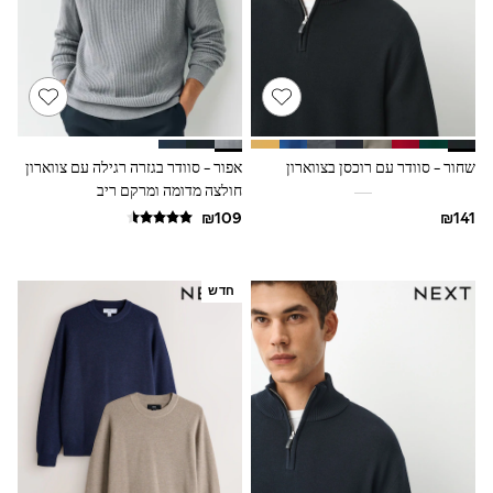
100% Cotton Dresses
Gilets
Hooded
Parkas
Puffers
Raincoats
Shackets
Dresses
שחור - סוודר עם רוכסן בצווארון
אפור - סוודר בגזרה רגילה עם צווארון
T-Shirts
Leggings
חולצה מדומה ומרקם ריב
Pants
Underwear
Footwear
Multipack Leggings
חדש
Multipack T-Shirts
Multipack Sleepsuits
Multipack Socks & Tights
Multipack Underwear
All Underwear
New In
Pyjamas
Thermals
Sleepsuits
Socks & Tights