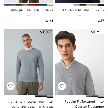
Dresses
Shoes
כחול כהה - סוודר סרוג עם מרקם
בצבע בז' - סוודר עם רוכסן בצווארון
Skirts
All Bags & Accessories
Bags
Hats
New In
חדש
Hoodies & Sweatshirts
Leggings, Joggers & Shorts
Swim
T-Shirts & Vests
Sneakers
adidas
Nike
All Baby & Nursery
New in
Rompersuits & Dungarees
Bodysuits
Shop All
BOYS
New in
50 - 98cm
אפור - Regular Fit Textured
אפור - סוודר אוקספורד בגזרה רגילה
98 - 116cm
Quarter Zip Jumper
עם צווארון חולצה מדומה ומרקם