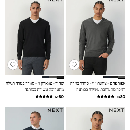
Sets & Outfits
Shirts
Shorts
Sportswear
Suits & Waistcoats
Sweatshirts & Hoodies
Swimwear
T-Shirts
Tracksuits
100% Cotton Clothing
Tops & T-Shirts
Shorts
Sandals & Sliders
Rash Vests
Sun Safe Swimwear
אפור פחם - צווארון וי - סוודר בגזרה
שחור - צווארון וי - סוודר בגזרה רגילה
Sun Hats & Caps
רגילה מתערובת עשירה בכותנה
מתערובת עשירה בכותנה
Shop All Footwear
Boots
School Shoes
Slippers
Sneakers & Pumps
Wide Fit
Fleeces