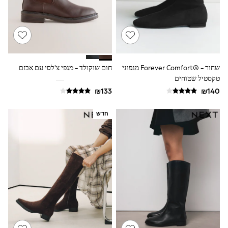
Dresses
Shoes
Skirts
All Bags & Accessories
Bags
Hats
New In
שחור - ®Forever Comfort מגפוני
חום שוקולד - מגפי צ'לסי עם אבזם
Hoodies & Sweatshirts
טקסטיל שטוחים
Leggings, Joggers & Shorts
Swim
T-Shirts & Vests
חדש
Sneakers
adidas
Nike
All Baby & Nursery
New in
Rompersuits & Dungarees
Bodysuits
Shop All
BOYS
New in
50 - 98cm
98 - 116cm