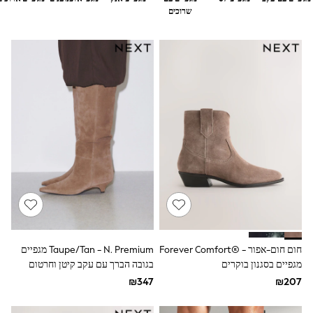
Dresses
שרוכים
Jeans
Jumpsuits & Playsuits
Knitwear
Loungewear
Nightwear & Pyjamas
Pants & Leggings
Occasion & Party
Schoolwear
Sets & Outfits
Shirts & Blouses
Shorts & Skirts
Sportswear
Sweatshirts & Hoodies
Swimwear
Tops & T-shirts
Tracksuits
The Pink Edit
Fruit Prints
חום חום-אפור - ®Forever Comfort
Taupe/Tan - N. Premium מגפיים
Holiday Shop
מגפיים בסגנון בוקרים
בגובה הברך עם עקב קיטן וחרטום
Flower Girl & Bridesmaid Outfits
אזמל מחודד
Toy Story
THE SET
Shop All Footwear