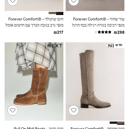
116 - 134cm
134 - 152cm
152 - 164cm
166 - 168cm
עור שחור - ®Forever Comfort
חום שוקולד - ®Forever Comfort
Trending Now: Baggy Jeans
מגפי רכיבה בגזרה רגילה בכף הרגל
מגפי גרב בגובה הברך עם חרטום אזמל
The White Edit
ובגזרה רחבה בשוק
מחודד
Trending Now: Wide Leg Trousers
Holiday Shop
Gamer
חדש
Toy Story
THE SET
Shop All Clothing
Babygrows & Sleepsuits
Bodysuits & Vests
Coats & Jackets
Hoodies
Jeans
Joggers
Jumpers & Knitwear
Loungewear
Nightwear & Pyjamas
Pants & Chinos
Polo Shirts
Schoolwear
חום אפרפר - ®Forever Comfort
חום בהיר - Pull On Midi Boots