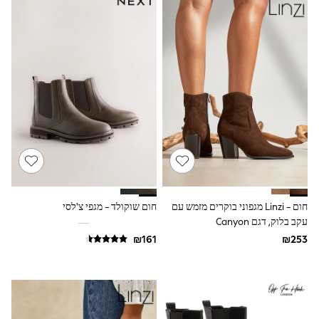
Sandals & Clogs
Baby & Toddler
Boots
Half Sizes
School Shoes
Slippers
Sneakers & Pumps
Wide Fit
Wellies
Tops
Dresses
Shorts
Skirts
Rash Vests
Sun Safe Swimwear
חום - Linzi מגפוני בוקרים מזמש עם
חום שוקולד - מגפי צ'לסי
Sun Hats & Caps
עקב בלוק, דגם Canyon
New in
Summer Dresses
Occasion and Party Dresses
Floral Dresses
Sequin Dresses
Short Sleeve Dresses
Longsleeve Dresses