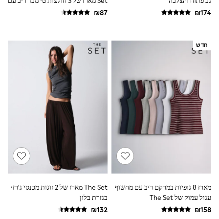
גב פתוח והצלבה
Set מארז של 3 חולצות טי מבד ריב עם
Dresses
שרוולים קצרים
Shoes
Skirts
All Bags & Accessories
Bags
חדש
Hats
New In
Hoodies & Sweatshirts
Leggings, Joggers & Shorts
Swim
T-Shirts & Vests
Sneakers
adidas
Nike
All Baby & Nursery
New in
Rompersuits & Dungarees
Bodysuits
Shop All
BOYS
מארז 8 גופיות במרקם ריב עם מחשוף
The Set מארז של 2 זוגות מכנסי ג'רזי
New in
עגול עמוק של The Set
בגזרת בלון
50 - 98cm
98 - 116cm