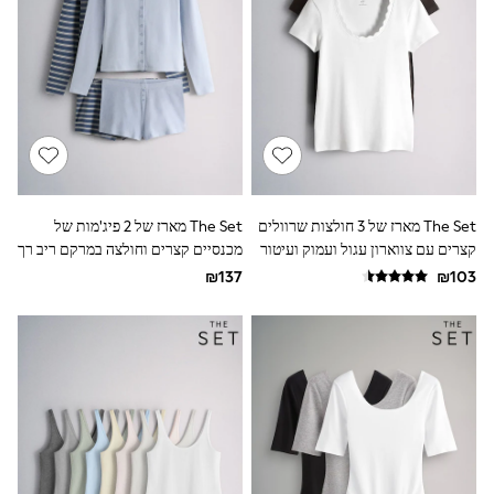
Gilets
Hooded
Parkas
Puffers
Raincoats
Shackets
T-Shirts
Pants & Chinos
Hoodies & Sweatshirts
Joggers
Underwear
The Set מארז של 3 חולצות שרוולים
The Set מארז של 2 פיג'מות של
Footwear
קצרים עם צווארון עגול ועמוק ועיטור
מכנסיים קצרים וחולצה במרקם ריב רך
Multipack T-Shirts
שולי צדפה מעוגלים
עם שרוול ארוך וכפתורים
Multipack Sleepsuits
Multipack Socks
Multipack Underwear
Multipack Joggers
Pyjamas & Underwear
Underwear
Pyjamas
Thermal
Socks
Vests
Formal Sets