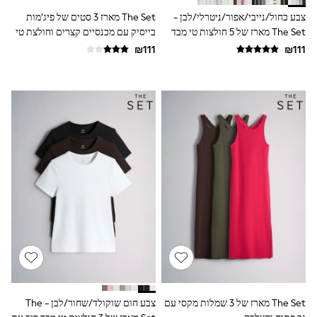
All T-Shirts
צבע כחול/נייבי/אפור/ניטרלי/לבן -
The Set מארז 3 סטים של פיג'מות
Long Sleeve
The Set מארז של 5 חולצות טי מבד
בייסיק עם מכנסיים קצרים וחולצת טי
Short Sleeve
Printed T-Shirts
ריב עם שרוולים קצרים
בגזרה מרובעת
Plain T-Shirts
Multipacks
Top & Short Sets
Top & Legging Sets
Dungaree Sets
Tracksuits
Shop All
Angel & Rocket
Monsoon
Baker by Ted Baker
Lipsy
River Island
JoJo Maman Bebe
adidas
smALLSAINTS
Shop all
Bluey
Disney
Paw Patrol
The Set מארז של 3 שמלות מקסי עם
צבע חום שוקולד/שחור/לבן - The
Lilo & Stitch