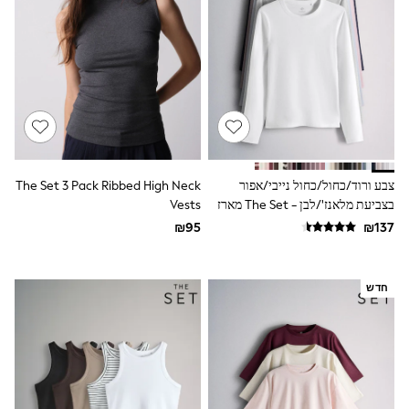
Dresses
Jeans
Jumpsuits & Playsuits
Knitwear
Loungewear
Nightwear & Pyjamas
Pants & Leggings
Occasion & Party
Schoolwear
Sets & Outfits
Shirts & Blouses
צבע ורוד/כחול/כחול נייבי/אפור
The Set 3 Pack Ribbed High Neck
Shorts & Skirts
בצביעת מלאנז'/לבן - The Set מארז
Vests
Sportswear
של 5 חולצות טי מבד ריב עם שרוול
Sweatshirts & Hoodies
ארוך
Swimwear
Tops & T-shirts
Tracksuits
חדש
The Pink Edit
Fruit Prints
Holiday Shop
Flower Girl & Bridesmaid Outfits
Toy Story
THE SET
Shop All Footwear