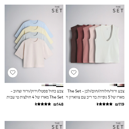
116 - 134cm
134 - 152cm
152 - 164cm
166 - 168cm
Trending Now: Baggy Jeans
The White Edit
Trending Now: Wide Leg Trousers
Holiday Shop
Gamer
Toy Story
THE SET
Shop All Clothing
Babygrows & Sleepsuits
Bodysuits & Vests
Coats & Jackets
Hoodies
Jeans
צבע ורוד/חלודה/חום/לבן - The Set
צבע כחול פסטל/ירוק/ורוד וצהוב -
Joggers
מארז של 5 גופיות בד ריב עם צווארון וי
The Set מארז של 4 חולצות טי עבות
Jumpers & Knitwear
עמוק
עם שרוולים קצרים
Loungewear
Nightwear & Pyjamas
Pants & Chinos
Polo Shirts
Schoolwear