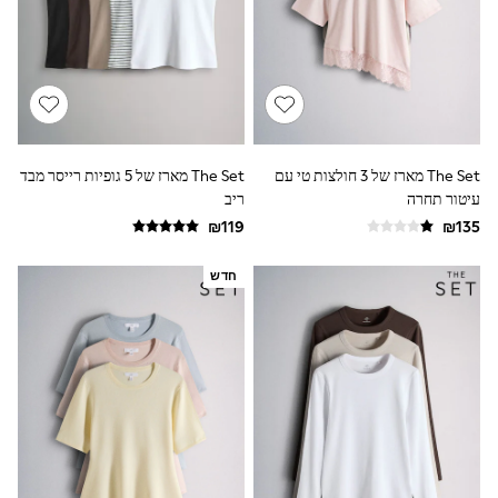
Sandals & Clogs
Baby & Toddler
Boots
Half Sizes
School Shoes
Slippers
Sneakers & Pumps
Wide Fit
The Set מארז של 3 חולצות טי עם
The Set מארז של 5 גופיות רייסר מבד
Wellies
עיטור תחרה
ריב
Tops
Dresses
Shorts
Skirts
חדש
Rash Vests
Sun Safe Swimwear
Sun Hats & Caps
New in
Summer Dresses
Occasion and Party Dresses
Floral Dresses
Sequin Dresses
Short Sleeve Dresses
Longsleeve Dresses