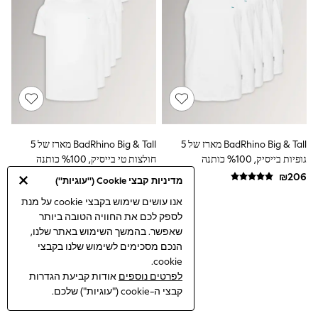
Dresses
Jeans
Jumpsuits & Playsuits
Knitwear
Loungewear
Nightwear & Pyjamas
Pants & Leggings
Occasion & Party
Schoolwear
Sets & Outfits
Shirts & Blouses
BadRhino Big & Tall מארז של 5
BadRhino Big & Tall מארז של 5
Shorts & Skirts
גופיות בייסיק, %100 כותנה
חולצות טי בייסיק, %100 כותנה
Sportswear
Sweatshirts & Hoodies
מדיניות קבצי Cookie ("עוגיות")
Swimwear
אנו עושים שימוש בקבצי cookie על מנת
Tops & T-shirts
לספק לכם את החוויה הטובה ביותר
Tracksuits
שאפשר. בהמשך השימוש באתר שלנו,
The Pink Edit
Fruit Prints
הנכם מסכימים לשימוש שלנו בקבצי
Holiday Shop
cookie.
Flower Girl & Bridesmaid Outfits
לפרטים נוספים
אודות קביעת הגדרות
Toy Story
קבצי ה-cookie ("עוגיות") שלכם.
THE SET
Shop All Footwear