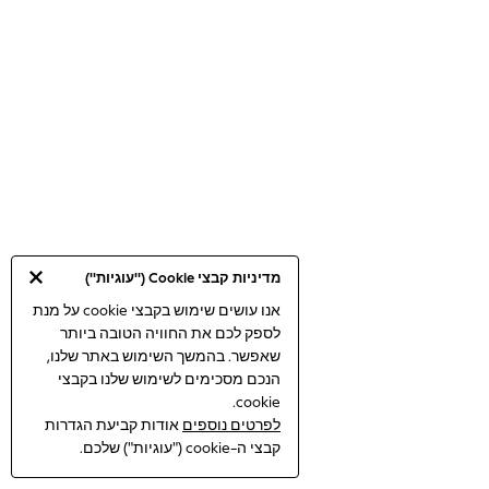
Dresses
Jeans
Jumpsuits & Playsuits
Knitwear
Loungewear
Nightwear & Pyjamas
Pants & Leggings
Occasion & Party
Schoolwear
Sets & Outfits
Shirts & Blouses
Shorts & Skirts
Sportswear
Sweatshirts & Hoodies
מדיניות קבצי Cookie ("עוגיות")
Swimwear
אנו עושים שימוש בקבצי cookie על מנת
Tops & T-shirts
לספק לכם את החוויה הטובה ביותר
Tracksuits
שאפשר. בהמשך השימוש באתר שלנו,
The Pink Edit
Fruit Prints
הנכם מסכימים לשימוש שלנו בקבצי
Holiday Shop
cookie.
Flower Girl & Bridesmaid Outfits
לפרטים נוספים
אודות קביעת הגדרות
Toy Story
קבצי ה-cookie ("עוגיות") שלכם.
THE SET
Shop All Footwear