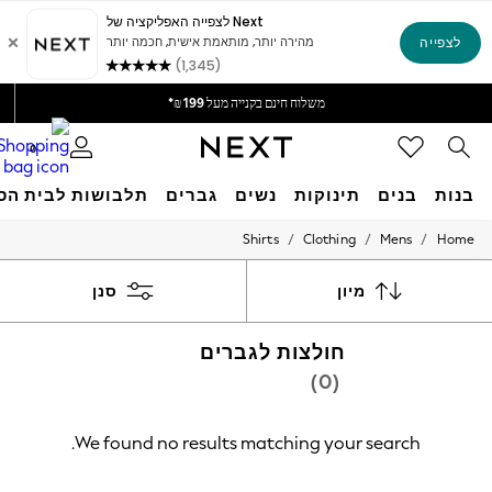
זמן האספקה של המשלוח עומד על 4-7 ימי עסקים
אנחנו מקבלים
משלוח חינם בקנייה מעל 199 ₪*
משלוח מבריטניה.
0
בנות
בנים
תינוקות
נשים
גברים
תלבושות לבית הס
/
/
/
Shirts
Clothing
Mens
Home
GIRLS
New in
50 - 92cm
מיון
סנן
98 - 110cm
116 - 134cm
חולצות לגברים
140 - 174cm
152 - 164cm
(0)
166 - 168cm
All Clothing
Babygrows & Sleepsuits
We found no results matching your search.
Bodysuits & Vests
Coats & Jackets