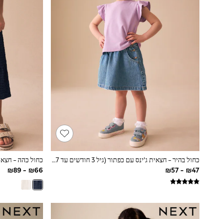
Knitwear
Loungewear
Nightwear & Pyjamas
Pants & Leggings
Occasion & Party
Schoolwear
Sets & Outfits
Shirts & Blouses
Shorts & Skirts
Sportswear
Sweatshirts & Hoodies
Swimwear
Tops & T-shirts
Tracksuits
The Pink Edit
Fruit Prints
Holiday Shop
Flower Girl & Bridesmaid Outfits
כחול בהיר - חצאית ג'ינס עם כפתור (גיל 3 חודשים עד 7 שנים)
Toy Story
THE SET
Shop All Footwear
Sandals & Clogs
Baby & Toddler
Boots