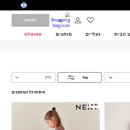
לקופה
0
ב הבית
נעליים
מותגים
אאוטלט
מיון
עוד
איפוס כל המסננים
חדש