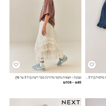
ג'ינס בצבע כחול כהה - חצאית עם מכפלת סלסול (גיל 3 חודשים עד 7 שנים)
שמנת - חצאית מקסי מדורגת מבד רשת (גיל 3 עד 16)