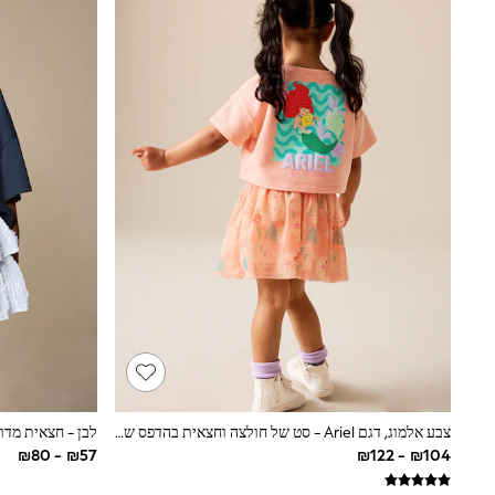
Half Sizes
School Shoes
Slippers
Sneakers & Pumps
Wide Fit
Wellies
Tops
Dresses
Shorts
Skirts
Rash Vests
Sun Safe Swimwear
Sun Hats & Caps
New in
Summer Dresses
Occasion and Party Dresses
Floral Dresses
Sequin Dresses
Short Sleeve Dresses
Longsleeve Dresses
100% Cotton Dresses
צבע אלמוג, דגם Ariel - סט של חולצה וחצאית בהדפס של Disney (גיל 3 חודשים עד 7 שנים)
לבן - חצאית מדורגת
Gilets
Hooded
Parkas