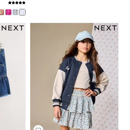
Puffers
Raincoats
Shackets
Dresses
T-Shirts
Leggings
Pants
Underwear
Footwear
Multipack Leggings
Multipack T-Shirts
Multipack Sleepsuits
Multipack Socks & Tights
Multipack Underwear
All Underwear
New In
Pyjamas
Thermals
Sleepsuits
Socks & Tights
All T-Shirts
Long Sleeve
Short Sleeve