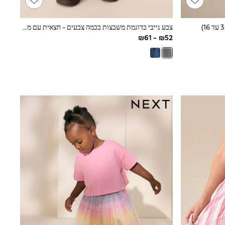
צבע נייבי בדוגמת משבצות בכמה צבעים - חצאית עם מכפלת סלסול (גיל 3 חודשים עד 7 שנים)