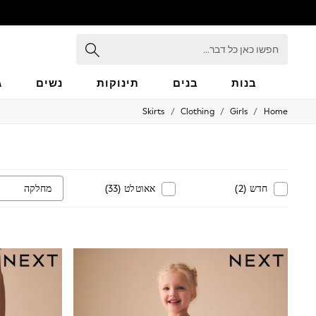
חפשו
כאן
כל
דבר...
בנות
בנים
תינוקות
נשים
ג
/
/
/
Skirts
Clothing
Girls
Home
GIRLS
New in
50 - 92cm
98 - 110cm
116 - 134cm
140 - 174cm
מחלקה
חדש
(
2
)
אאוטלט
(
33
)
152 - 164cm
166 - 168cm
All Clothing
Babygrows & Sleepsuits
Bodysuits & Vests
Coats & Jackets
Dresses
Jeans
Jumpsuits & Playsuits