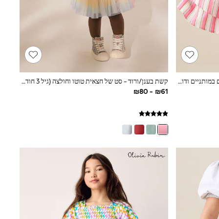
Angel & Rocket חצאית מיני עם כיווצים במותניים ודוגמת פסים, דגם Tammy
קשת בענן/ורוד - סט של חצאית טוטו וחולצה (גיל 3 חודשים עד 7 שנים)