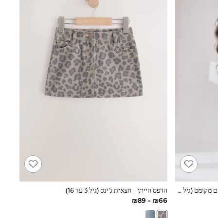
נקודות שחור/לבן - חצאית מדורגת במרקם מקומט (גיל 3 עד 16)
הדפס חייתי - חצאית ג'ינס (גיל 3 עד 16)