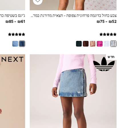
Printed T-Shirts
Plain T-Shirts
Multipacks
צבע כחול בדוגמה פרחונית צפופה - חצאית מדורגת במרקם מקומט (גיל 3 עד 16)
ג'ינס בשטיפה כהה - 
Top & Short Sets
Top & Legging Sets
Dungaree Sets
Tracksuits
Shop All
Angel & Rocket
Monsoon
Baker by Ted Baker
חדש
Lipsy
River Island
JoJo Maman Bebe
adidas
smALLSAINTS
Shop all
Bluey
Disney
Paw Patrol
Lilo & Stitch
Dresses
Shoes
Skirts