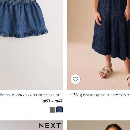
כחול כהה - חצאית מידי מדורגת במרקם מקומט (גיל 3 עד 16)