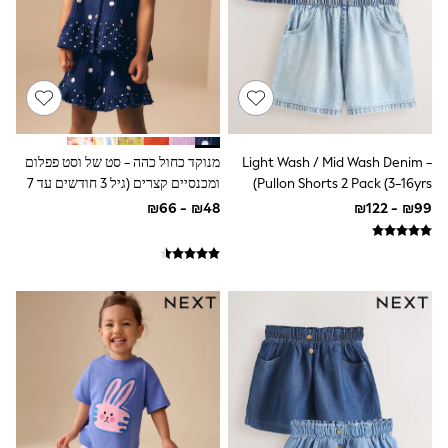
Sandals & Clogs
Baby & Toddler
Boots
Half Sizes
School Shoes
Slippers
Sneakers & Pumps
Wide Fit
Light Wash / Mid Wash Denim -
מנוקד כחול כהה - סט של וסט פפלום
Wellies
Pullon Shorts 2 Pack (3-16yrs)
ומכנסיים קצרים (גיל 3 חודשים עד 7
Tops
Dresses
שנים)
Shorts
Skirts
Rash Vests
Sun Safe Swimwear
Sun Hats & Caps
New in
Summer Dresses
Occasion and Party Dresses
Floral Dresses
Sequin Dresses
Short Sleeve Dresses
Longsleeve Dresses