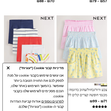
Top & Short Sets
Hoodie Sets
Dungaree Sets
Tracksuits
All Tops
Long Sleeve
Short Sleeve
Plain T-Shirts
Printed T-Shirts
Shop All
Disney
Paw Patrol
Marvel
Minecraft
מדיניות קבצי Cookie ("עוגיות")
All Occasionwear
Shirts
אנו עושים שימוש בקבצי cookie על מנת
Trousers
לספק לכם את החוויה הטובה ביותר
Shoes
שאפשר. בהמשך השימוש באתר שלנו,
Ties
צבע ורוד/כחול/צהוב בדוגמה זעירה -
קשת - מארז של 5 טייצים קצרים (גילי
הנכם מסכימים לשימוש שלנו בקבצי
Branded Occasionwear
מכנסי חופשה קצרים קלים ללבישה
3 חודשים עד 7 שנים)
cookie.
All Accessories
(גיל 3 עד 16)
לפרטים נוספים
אודות קביעת הגדרות
Bags
Hats
קבצי ה-cookie ("עוגיות") שלכם.