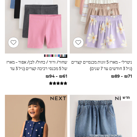
Dresses
Jeans
Jumpsuits & Playsuits
Knitwear
Loungewear
Nightwear & Pyjamas
Pants & Leggings
Occasion & Party
Schoolwear
Sets & Outfits
Shirts & Blouses
ניטרלי - מארז 5 זוגות מכנסיים קצרים
שחור/ ורוד / כחול/ לבן/ אפור - מארז
Shorts & Skirts
(גיל 3 חודשים עד 7 שנים)
של 5 מכנסי רכיבה קצרים (גיל 3 עד
Sportswear
16)
Sweatshirts & Hoodies
Swimwear
Tops & T-shirts
Tracksuits
חדש
The Pink Edit
Fruit Prints
Holiday Shop
Flower Girl & Bridesmaid Outfits
Toy Story
THE SET
Shop All Footwear