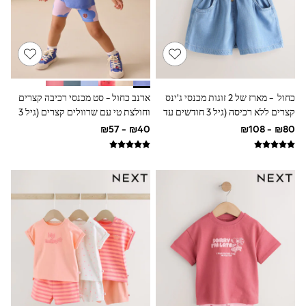
100% Cotton Dresses
Gilets
Hooded
Parkas
Puffers
Raincoats
Shackets
Dresses
כחול - מארז של 2 זוגות מכנסי ג'ינס
ארנב כחול - סט מכנסי רכיבה קצרים
T-Shirts
קצרים ללא רכיסה (גיל 3 חודשים עד
וחולצת טי עם שרוולים קצרים (גיל 3
Leggings
10 שנים)
חודשים עד 7)
Pants
Underwear
Footwear
Multipack Leggings
Multipack T-Shirts
Multipack Sleepsuits
Multipack Socks & Tights
Multipack Underwear
All Underwear
New In
Pyjamas
Thermals
Sleepsuits
Socks & Tights