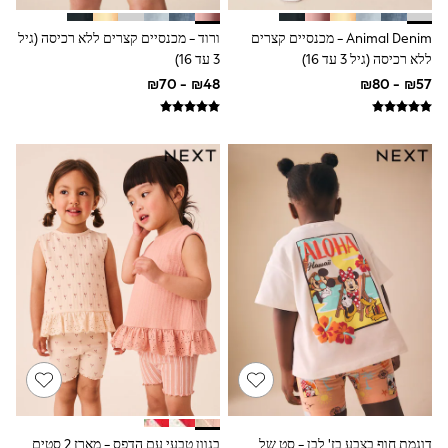
116 - 134cm
134 - 152cm
Animal Denim - מכנסיים קצרים
ורוד - מכנסיים קצרים ללא רכיסה (גיל
152 - 164cm
ללא רכיסה (גיל 3 עד 16)
3 עד 16)
166 - 168cm
Trending Now: Baggy Jeans
The White Edit
Trending Now: Wide Leg Trousers
Holiday Shop
Gamer
Toy Story
THE SET
Shop All Clothing
Babygrows & Sleepsuits
Bodysuits & Vests
Coats & Jackets
Hoodies
Jeans
Joggers
Jumpers & Knitwear
Loungewear
Nightwear & Pyjamas
Pants & Chinos
Polo Shirts
Schoolwear
דוגמת חוף בצבע בז' לבן - סט של
בגוון טבעי עם הדפס - מארז 2 סטים