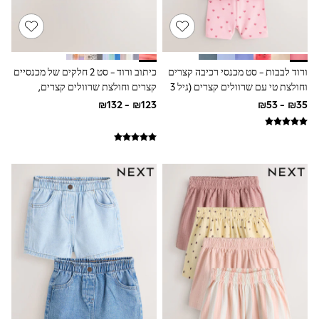
All T-Shirts
Long Sleeve
Short Sleeve
Printed T-Shirts
Plain T-Shirts
ורוד לבבות - סט מכנסי רכיבה קצרים
כיתוב ורוד - סט 2 חלקים של מכנסיים
Multipacks
וחולצת טי עם שרוולים קצרים (גיל 3
קצרים וחולצת שרוולים קצרים,
Top & Short Sets
Top & Legging Sets
חודשים עד 7)
תינוקות (גיל 0 חודשים עד 6 שנים)
Dungaree Sets
Tracksuits
Shop All
Angel & Rocket
Monsoon
Baker by Ted Baker
Lipsy
River Island
JoJo Maman Bebe
adidas
smALLSAINTS
Shop all
Bluey
Disney
Paw Patrol
Lilo & Stitch