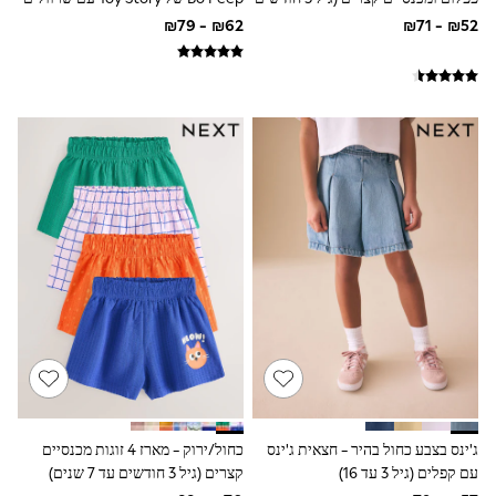
Gilets
עד 7 שנים)
קצרים ומכנסיים קצרים (גיל 3 חודשים
Hooded
עד 7 שנים)
Parkas
Puffers
Raincoats
Shackets
T-Shirts
Pants & Chinos
Hoodies & Sweatshirts
Joggers
Underwear
Footwear
Multipack T-Shirts
Multipack Sleepsuits
Multipack Socks
Multipack Underwear
Multipack Joggers
Pyjamas & Underwear
Underwear
Pyjamas
Thermal
Socks
ג'ינס בצבע כחול בהיר - חצאית ג'ינס
כחול/ירוק - מארז 4 זוגות מכנסיים
Vests
עם קפלים (גיל 3 עד 16)
קצרים (גיל 3 חודשים עד 7 שנים)
Formal Sets