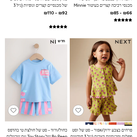
Sets & Outfits
מכנסי רכיבה קצרים בעיטור Minnie
של מכנסיים קצרים וגופיות (גיל 3
Shirts
Mouse (גיל 3 חודשים עד 7 שנים)
חודשים עד 7 שנים)
Shorts
Sportswear
Suits & Waistcoats
Sweatshirts & Hoodies
Swimwear
חדש
T-Shirts
Tracksuits
100% Cotton Clothing
Tops & T-Shirts
Shorts
Sandals & Sliders
Rash Vests
Sun Safe Swimwear
Sun Hats & Caps
Shop All Footwear
Boots
School Shoes
Slippers
Sneakers & Pumps
Wide Fit
פרחים בצבע ירוק/אפור - סט של וסט
כחול/ורוד - סט של חולצת טי בהדפס
Fleeces
פפלום ומכנסיים קצרים (גיל 3 חודשים
Bo Peep של Toy Story עם שרוולים