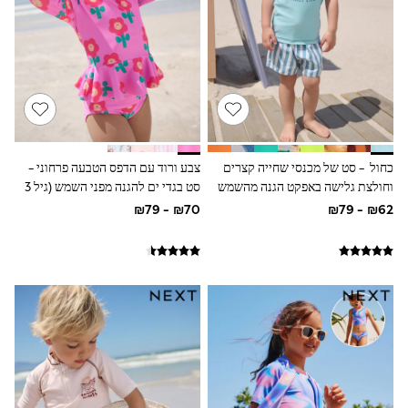
Sandals & Clogs
Baby & Toddler
Boots
Half Sizes
School Shoes
Slippers
Sneakers & Pumps
Wide Fit
Wellies
Tops
כחול - סט של מכנסי שחייה קצרים
צבע ורוד עם הדפס הטבעה פרחוני -
Dresses
וחולצת גלישה באפקט הגנה מהשמש
סט בגדי ים להגנה מפני השמש (גיל 3
Shorts
(גיל 3 חודשים עד 7 שנים)
חודשים עד 7 שנים)
Skirts
Rash Vests
Sun Safe Swimwear
Sun Hats & Caps
New in
Summer Dresses
Occasion and Party Dresses
Floral Dresses
Sequin Dresses
Short Sleeve Dresses
Longsleeve Dresses