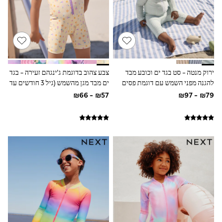
All T-Shirts
Long Sleeve
Short Sleeve
Printed T-Shirts
Plain T-Shirts
Multipacks
Top & Short Sets
Top & Legging Sets
ירוק מנטה - סט בגד ים וכובע מבד
צבע צהוב בדוגמת ג'ינגהם זעירה - בגד
Dungaree Sets
להגנה מפני השמש עם דוגמת פסים
ים מבד מגן מהשמש (גיל 3 חודשים עד
Tracksuits
(גיל 3 חודשים עד 7 שנים)
10)
Shop All
Angel & Rocket
Monsoon
Baker by Ted Baker
Lipsy
River Island
JoJo Maman Bebe
adidas
smALLSAINTS
Shop all
Bluey
Disney
Paw Patrol
Lilo & Stitch