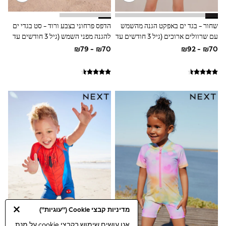
Top & Short Sets
Hoodie Sets
Dungaree Sets
שחור - בגד ים באפקט הגנה מהשמש
הדפס פרחוני בצבע ורוד - סט בגדי ים
Tracksuits
עם שרוולים ארוכים (גיל 3 חודשים עד
להגנה מפני השמש (גיל 3 חודשים עד
All Tops
16 שנים)
7 שנים)
Long Sleeve
Short Sleeve
Plain T-Shirts
Printed T-Shirts
Shop All
Disney
Paw Patrol
Marvel
Minecraft
All Occasionwear
Shirts
Trousers
Shoes
Ties
Branded Occasionwear
All Accessories
Bags
מדיניות קבצי Cookie ("עוגיות")
Hats
אנו עושים שימוש בקבצי cookie על מנת