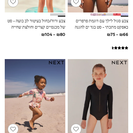
Gilets
Hooded
Parkas
Puffers
צבע סגול לילך עם דוגמת פרפרים
צבע ורוד/כחול בעיטור לב בועה - סט
Raincoats
באפקט מתכתי - סט בגד ים להגנה
של מכנסיים קצרים וחולצת שחייה
Shackets
מפני השמש עם שרוולים קצרים (גיל 3
באפקט הגנה מהשמש עם שרוולים
T-Shirts
חודשים עד 10 שנים)
קצרים (גיל 3 עד 16)
Pants & Chinos
Hoodies & Sweatshirts
Joggers
Underwear
Footwear
Multipack T-Shirts
Multipack Sleepsuits
Multipack Socks
Multipack Underwear
Multipack Joggers
Pyjamas & Underwear
Underwear
Pyjamas
Thermal
Socks
Vests
Formal Sets