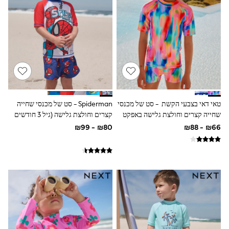
Dresses
Jeans
Jumpsuits & Playsuits
Knitwear
Loungewear
Nightwear & Pyjamas
Pants & Leggings
Occasion & Party
Schoolwear
Sets & Outfits
Shirts & Blouses
טאי דאי בצבעי הקשת - סט של מכנסי
Spiderman - סט של מכנסי שחייה
Shorts & Skirts
שחייה קצרים וחולצת גלישה באפקט
קצרים וחולצת גלישה (גיל 3 חודשים
Sportswear
להגנה מפני השמש (גיל 3 עד 16)
עד 7 שנים)
Sweatshirts & Hoodies
Swimwear
Tops & T-shirts
Tracksuits
The Pink Edit
Fruit Prints
Holiday Shop
Flower Girl & Bridesmaid Outfits
Toy Story
THE SET
Shop All Footwear