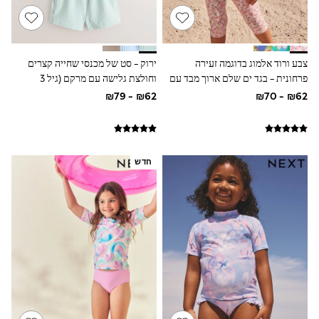
Sets & Outfits
Shirts
Shorts
Sportswear
צבע ורוד אלמוג בדוגמה זעירה
ירוק - סט של מכנסי שחייה קצרים
Suits & Waistcoats
Sweatshirts & Hoodies
פרחונית - בגד ים שלם ארוך מבד עם
וחולצת גלישה עם מרקם (גיל 3
Swimwear
הגנה מפני השמש (3חודשים-7שנים)
חודשים עד 7 שנים)
T-Shirts
Tracksuits
100% Cotton Clothing
Tops & T-Shirts
Shorts
חדש
Sandals & Sliders
Rash Vests
Sun Safe Swimwear
Sun Hats & Caps
Shop All Footwear
Boots
School Shoes
Slippers
Sneakers & Pumps
Wide Fit
Fleeces