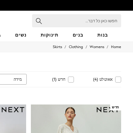
חפשו
כאן
כל
דבר...
בנות
בנים
תינוקות
נשים
ג
/
/
/
Skirts
Clothing
Womens
Home
GIRLS
New in
50 - 92cm
98 - 110cm
116 - 134cm
140 - 174cm
מידה
אאוטלט
(
4
)
חדש
(
1
)
152 - 164cm
166 - 168cm
All Clothing
Babygrows & Sleepsuits
Bodysuits & Vests
חדש
Coats & Jackets
Dresses
Jeans
Jumpsuits & Playsuits