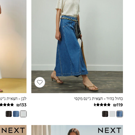
Knitwear
Loungewear
Nightwear & Pyjamas
Pants & Leggings
Occasion & Party
Schoolwear
Sets & Outfits
Shirts & Blouses
Shorts & Skirts
Sportswear
Sweatshirts & Hoodies
Swimwear
Tops & T-shirts
Tracksuits
The Pink Edit
Fruit Prints
Holiday Shop
Flower Girl & Bridesmaid Outfits
כחול בהיר - חצאית ג'ינס מקסי
לבן - חצאית ג'ינ
Toy Story
THE SET
Shop All Footwear
Sandals & Clogs
Baby & Toddler
Boots