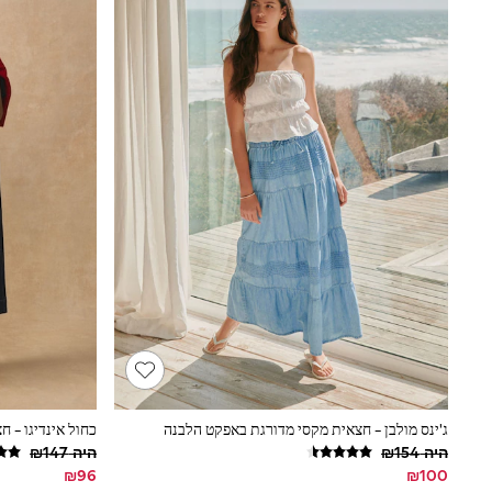
Half Sizes
School Shoes
Slippers
Sneakers & Pumps
Wide Fit
Wellies
Tops
Dresses
Shorts
Skirts
Rash Vests
Sun Safe Swimwear
Sun Hats & Caps
New in
Summer Dresses
Occasion and Party Dresses
Floral Dresses
Sequin Dresses
Short Sleeve Dresses
Longsleeve Dresses
100% Cotton Dresses
ג'ינס מולבן - חצאית מקסי מדורגת באפקט הלבנה
כחול אינדיגו - ח
Gilets
היה ‏154‏₪
היה ‏147‏₪
Hooded
Parkas