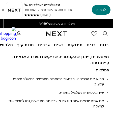
זמן האספקה של המשלוח עומד על 4-7 ימי עסקים
אנחנו מקבלים
משלוח חינם בקנייה מעל 199 ₪*
משלוח מבריטניה.
0
בנות
בנים
תינוקות
נשים
גברים
חנות קיץ
תלבושו
GIRLS
מצטערים, ייתכן שהקטגוריה שביקשת הועברה או אינה
New in
קיימת עוד.
50 - 92cm
המלצות
98 - 110cm
116 - 134cm
חפשו את הפריט או הקטגוריה שאתם מחפשים בסרגל החיפוש
140 - 174cm
שלעיל.
152 - 164cm
166 - 168cm
עיינו בקטגוריות שלעיל בתפריט.
All Clothing
Babygrows & Sleepsuits
אם אתם יודעים איזה סוג של מוצר אתם מחפשים, נסו לחפש אותו
Bodysuits & Vests
למעלה.
Coats & Jackets