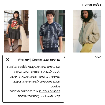
Dresses
גלשו עכשיו
Jeans
Jumpsuits & Playsuits
Knitwear
Loungewear
Nightwear & Pyjamas
Pants & Leggings
Occasion & Party
Schoolwear
Sets & Outfits
Shirts & Blouses
Shorts & Skirts
Sportswear
נשים
גברים
בנות
Sweatshirts & Hoodies
מדיניות קבצי Cookie ("עוגיות")
Swimwear
אנו עושים שימוש בקבצי cookie על מנת
Tops & T-shirts
לספק לכם את החוויה הטובה ביותר
Tracksuits
שאפשר. בהמשך השימוש באתר שלנו,
The Pink Edit
Fruit Prints
הנכם מסכימים לשימוש שלנו בקבצי
Holiday Shop
cookie.
Flower Girl & Bridesmaid Outfits
לפרטים נוספים
אודות קביעת הגדרות
Toy Story
קבצי ה-cookie ("עוגיות") שלכם.
THE SET
Shop All Footwear