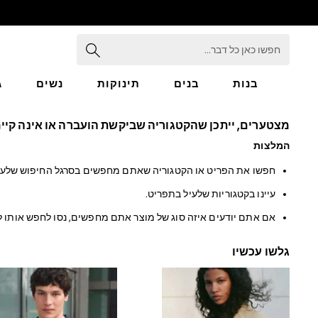
חפשו
כאן
כל
דבר...
בנות
בנים
תינוקות
נשים
ג
GIRLS
מצטערים, ייתכן שהקטגוריה שביקשת הועברה או אינה קיימ
New in
50 - 92cm
המלצות
98 - 110cm
חפשו את הפריט או הקטגוריה שאתם מחפשים בסרגל החיפוש שלעי
116 - 134cm
140 - 174cm
עיינו בקטגוריות שלעיל בתפריט.
152 - 164cm
166 - 168cm
אם אתם יודעים איזה סוג של מוצר אתם מחפשים, נסו לחפש אותו 
All Clothing
Babygrows & Sleepsuits
גלשו עכשיו
Bodysuits & Vests
Coats & Jackets
Dresses
Jeans
Jumpsuits & Playsuits