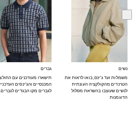
Knitwear
Loungewear
Nightwear & Pyjamas
Pants & Leggings
Occasion & Party
Schoolwear
Sets & Outfits
Shirts & Blouses
Shorts & Skirts
Sportswear
Sweatshirts & Hoodies
Swimwear
נשים
גברים
Tops & T-shirts
Tracksuits
משמלות ועד ג'ינס, בואו לראות את
תישארו מעודכנים עם החולצו
The Pink Edit
הטרנדים מהקולקציה העונתית
המכנסיים והג'ינסים העדכניי
Fruit Prints
לנשים שעוצבו בהשראת מסלול
לגברים מקו הבגדים לגברים.
Holiday Shop
הדוגמנות
Flower Girl & Bridesmaid Outfits
Toy Story
THE SET
Shop All Footwear
Sandals & Clogs
Baby & Toddler
Boots